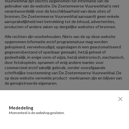
Vuurwerkhal zijn slechts opgenomen ter informatie van de
gebruiker van de website. De Zoetermeerse Vuurwerkhal is niet
verantwoordelijk voor de beschikbaarheid van deze sites of
bronnen. De Zoetermeerse Vuurwerkhal aanvaardt geen enkele
aansprakelijkheid met betrekking tot de inhoud, advertenties,
producten of andere zaken op dergelijke websites of bronnen.
Alle rechten zijn voorbehouden. Niets van de op deze website
opgenomen informatie en/of programmatuur mag worden
gekopieerd, verveelvoudigd, opgeslagen in een geautomatiseerd
gegevensbestand of openbaar gemaakt, hetzij geheel of
gedeeltelijk, in enige vorm of wijze, hetzij elektronisch, mechanisch,
door fotokopieën, opnamen of enig andere manier, voor
commercieel en/of zakelijk gebruik, zonder voorafgaande
schriftelijke toestemming van De Zoetermeerse Vuurwerkhal. De
op deze website vermelde product- merknamen zijn en blijven van
de geregistreerde eigenaren.
Mededeling
Momenteel is de webshop gesloten.
HOME
KRUITBANK
KRUITWAGEN (0)
FAVORIETEN
ACCOUNT